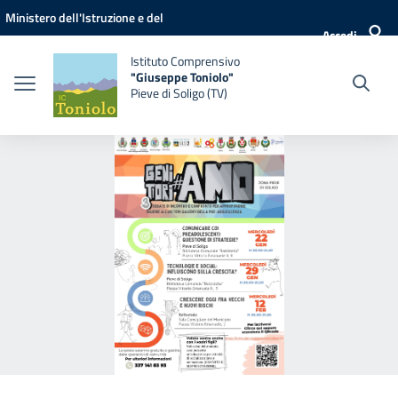
Vai ai contenuti
Vai al menu di navigazione
Vai al footer
Ministero dell'Istruzione e del
Accedi
Merito
Istituto Comprensivo
"Giuseppe Toniolo"
Pieve di Soligo (TV)