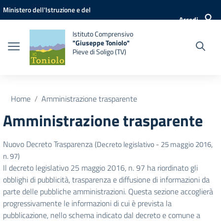
Vai ai contenuti
Vai al menu di navigazione
Vai al footer
Ministero dell'Istruzione e del
Accedi
Merito
Istituto Comprensivo
"Giuseppe Toniolo"
Pieve di Soligo (TV)
Home
Amministrazione trasparente
Amministrazione trasparente
Nuovo Decreto Trasparenza
(Decreto legislativo - 25 maggio 2016,
n. 97)
Il decreto legislativo 25 maggio 2016, n. 97 ha riordinato gli
obblighi di pubblicità, trasparenza e diffusione di informazioni da
parte delle pubbliche amministrazioni. Questa sezione accoglierà
progressivamente le informazioni di cui è prevista la
pubblicazione, nello schema indicato dal decreto e comune a