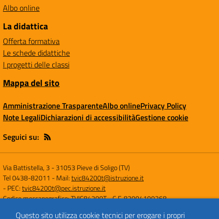
Albo online
La didattica
Offerta formativa
Le schede didattiche
I progetti delle classi
Mappa del sito
Amministrazione Trasparente
Albo online
Privacy Policy
Note Legali
Dichiarazioni di accessibilità
Gestione cookie
Seguici su:
Via Battistella, 3
-
31053 Pieve di Soligo (TV)
Tel 0438-82011
- Mail:
tvic84200t@istruzione.it
- PEC:
tvic84200t@pec.istruzione.it
Codice meccanografico: TVIC84200T
- C.F. 82004190268
Questo sito utilizza cookie tecnici per erogare i propri