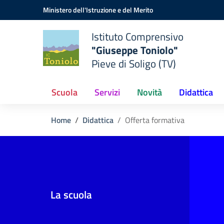
Vai ai contenuti
Vai al menu di navigazione
Vai al footer
Ministero dell'Istruzione e del Merito
Istituto Comprensivo
"Giuseppe Toniolo"
Pieve di Soligo (TV)
Scuola
Servizi
Novità
Didattica
Home
Didattica
Offerta formativa
La scuola