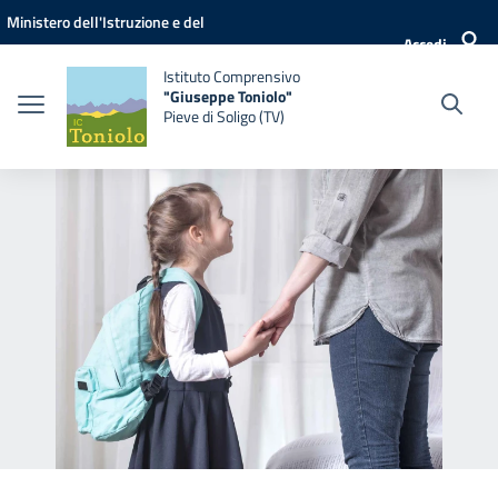
Vai ai contenuti
Vai al menu di navigazione
Vai al footer
Ministero dell'Istruzione e del
Accedi
Merito
Istituto Comprensivo
"Giuseppe Toniolo"
Pieve di Soligo (TV)