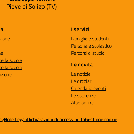
Pieve di Soligo (TV)
la
I servizi
zione
Famiglie e studenti
Personale scolastico
ne
Percorsi di studio
della scuola
Le novità
della scuola
Le notizie
azione
Le circolari
Calendario eventi
Le scadenze
Albo online
cy
Note Legali
Dichiarazioni di accessibilità
Gestione cookie