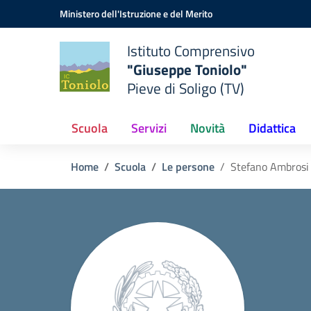
Vai ai contenuti
Vai al menu di navigazione
Vai al footer
Ministero dell'Istruzione e del Merito
Istituto Comprensivo
"Giuseppe Toniolo"
Pieve di Soligo (TV)
Scuola
Servizi
Novità
Didattica
Home
Scuola
Le persone
Stefano Ambrosi