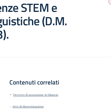
nze STEM e
guistiche (D.M.
).
Contenuti correlati
-
Decreto di assunzione in bilancio
-
Atto di disseminazione