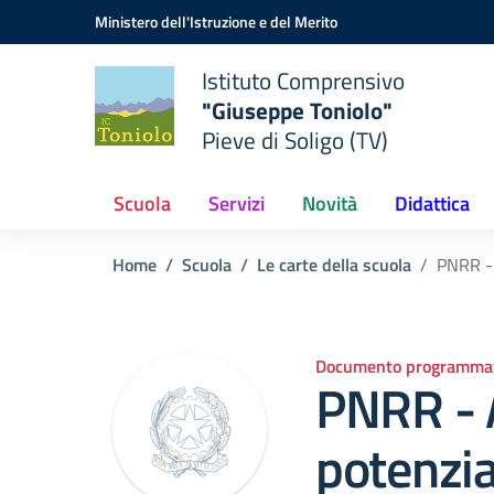
Vai ai contenuti
Vai al menu di navigazione
Vai al footer
Ministero dell'Istruzione e del Merito
Istituto Comprensivo
"Giuseppe Toniolo"
Pieve di Soligo (TV)
Scuola
Servizi
Novità
Didattica
Home
Scuola
Le carte della scuola
PNRR - 
Documento programmat
PNRR - A
potenzi