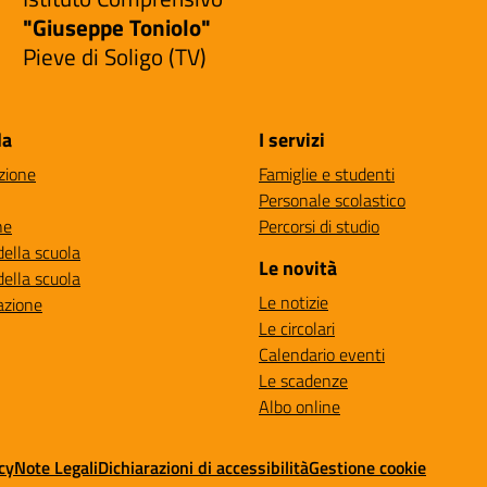
"Giuseppe Toniolo"
Pieve di Soligo (TV)
la
I servizi
zione
Famiglie e studenti
Personale scolastico
ne
Percorsi di studio
della scuola
Le novità
della scuola
Le notizie
azione
Le circolari
Calendario eventi
Le scadenze
Albo online
cy
Note Legali
Dichiarazioni di accessibilità
Gestione cookie