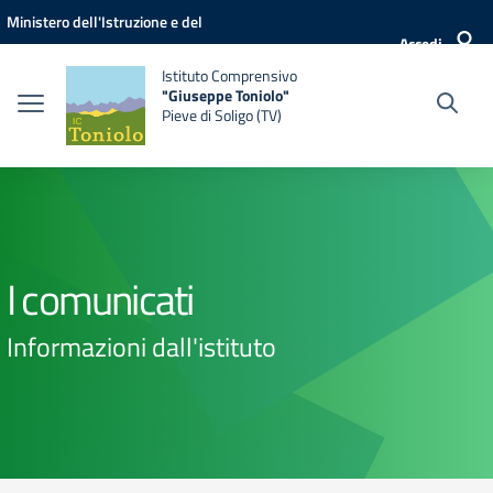
Vai ai contenuti
Vai al menu di navigazione
Vai al footer
Ministero dell'Istruzione e del
Accedi
Merito
Istituto Comprensivo
"Giuseppe Toniolo"
Pieve di Soligo (TV)
I comunicati
Informazioni dall'istituto