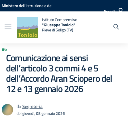
Vai ai contenuti
Vai al menu di navigazione
Vai al footer
Ministero dell'Istruzione e del
Accedi
Merito
Istituto Comprensivo
"Giuseppe Toniolo"
Pieve di Soligo (TV)
86
Comunicazione ai sensi
dell’articolo 3 commi 4 e 5
dell’Accordo Aran Sciopero del
12 e 13 gennaio 2026
da
Segreteria
del
giovedì, 08 gennaio 2026