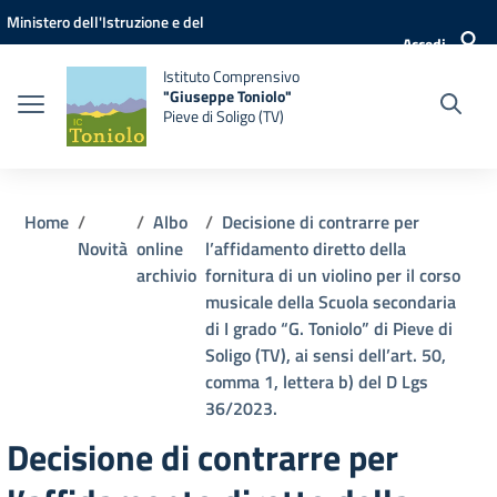
Vai ai contenuti
Vai al menu di navigazione
Vai al footer
Ministero dell'Istruzione e del
Accedi
Merito
Istituto Comprensivo
"Giuseppe Toniolo"
Pieve di Soligo (TV)
Home
Albo
Decisione di contrarre per
Novità
online
l’affidamento diretto della
archivio
fornitura di un violino per il corso
musicale della Scuola secondaria
di I grado “G. Toniolo” di Pieve di
Soligo (TV), ai sensi dell’art. 50,
comma 1, lettera b) del D Lgs
36/2023.
Decisione di contrarre per